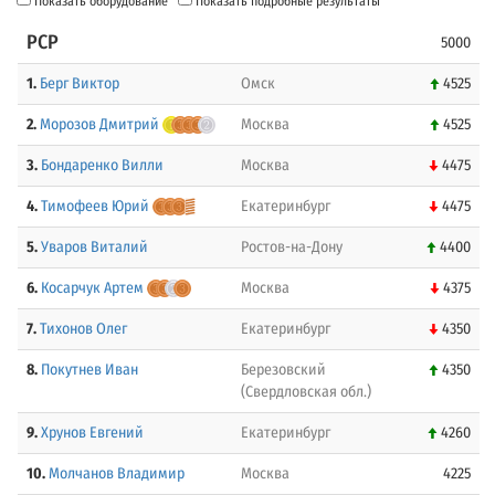
Показать оборудование
Показать подробные результаты
PCP
5000
1.
Берг Виктор
Омск
4525
2.
Морозов Дмитрий
Москва
4525
3.
Бондаренко Вилли
Москва
4475
4.
Тимофеев Юрий
Екатеринбург
4475
5.
Уваров Виталий
Ростов-на-Дону
4400
6.
Косарчук Артем
Москва
4375
7.
Тихонов Олег
Екатеринбург
4350
8.
Покутнев Иван
Березовский
4350
(Свердловская обл.)
9.
Хрунов Евгений
Екатеринбург
4260
10.
Молчанов Владимир
Москва
4225