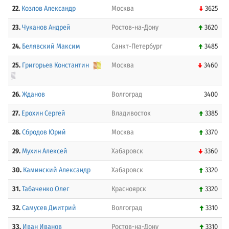
22.
Козлов Александр
Москва
3625
23.
Чуканов Андрей
Ростов-на-Дону
3620
24.
Белявский Максим
Санкт-Петербург
3485
25.
Григорьев Константин
Москва
3460
26.
Жданов
Волгоград
3400
27.
Ерохин Сергей
Владивосток
3385
28.
Сбродов Юрий
Москва
3370
29.
Мухин Алексей
Хабаровск
3360
30.
Каминский Александр
Хабаровск
3320
31.
Табаченко Олег
Красноярск
3320
32.
Самусев Дмитрий
Волгоград
3310
33.
Иван Иванов
Ростов-на-Дону
3310