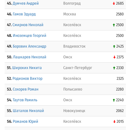
45.
Думчев Андрей
Волгоград
2685
46.
Гамов Эдуард
Москва
2580
47.
Смирнов Николай
Киселёвск
2500
48.
Иноземцев Георгий
Киселёвск
2500
49.
Боровик Александр
Владивосток
2425
50.
Лашкарев Николай
Омск
2375
51.
Широких Никита
Санкт-Петербург
2330
52.
Родионов Виктор
Киселёвск
2325
53.
Сохорев Роман
Полысаево
2280
54.
Таутов Рамиль
Омск
2240
55.
Шаталов Николай
Новокузнецк
2062
56.
Романов Юрий
Киселёвск
2015