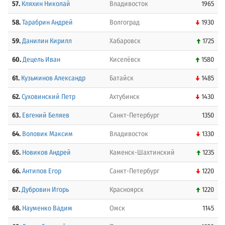
57.
Кляхин Николай
Владивосток
1965
58.
Тарабрин Андрей
Волгоград
1930
59.
Данилин Кирилл
Хабаровск
1725
60.
Децель Иван
Киселёвск
1580
61.
Кузьминов Александр
Батайск
1485
62.
Суховинский Петр
Ахтубинск
1430
63.
Евгений Беляев
Санкт-Петербург
1350
64.
Воловик Максим
Владивосток
1330
65.
Новиков Андрей
Каменск-Шахтинский
1235
66.
Антипов Егор
Санкт-Петербург
1220
67.
Дубровин Игорь
Красноярск
1220
68.
Науменко Вадим
Омск
1145