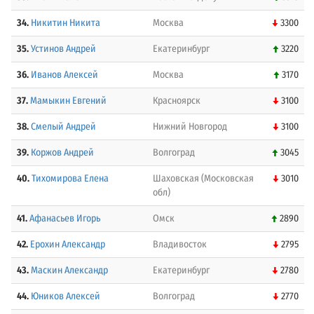
34.
Никитин Никита
Москва
3300
35.
Устинов Андрей
Екатеринбург
3220
36.
Иванов Алексей
Москва
3170
37.
Мамыкин Евгений
Красноярск
3100
38.
Смелый Андрей
Нижний Новгород
3100
39.
Коржов Андрей
Волгоград
3045
40.
Тихомирова Елена
Шаховская (Московская
3010
обл)
41.
Афанасьев Игорь
Омск
2890
42.
Ерохин Александр
Владивосток
2795
43.
Маскин Александр
Екатеринбург
2780
44.
Юников Алексей
Волгоград
2770