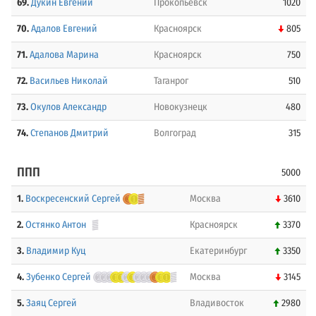
69.
Дукин Евгений
Прокопьевск
1020
70.
Адалов Евгений
Красноярск
805
71.
Адалова Марина
Красноярск
750
72.
Васильев Николай
Таганрог
510
73.
Окулов Александр
Новокузнецк
480
74.
Степанов Дмитрий
Волгоград
315
ППП
5000
1.
Воскресенский Сергей
Москва
3610
2.
Остянко Антон
Красноярск
3370
3.
Владимир Куц
Екатеринбург
3350
4.
Зубенко Сергей
Москва
3145
5.
Заяц Сергей
Владивосток
2980