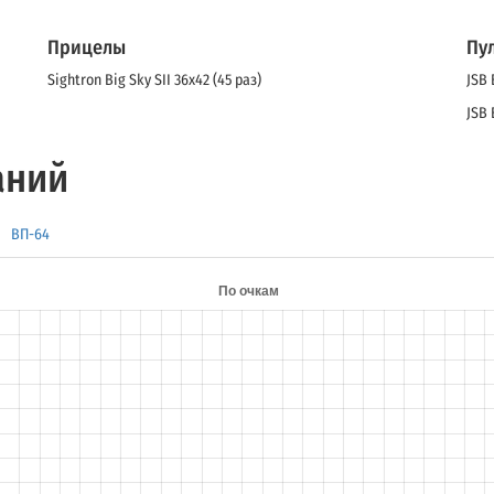
Прицелы
Пу
Sightron Big Sky SII 36x42 (45 раз)
JSB 
JSB 
аний
ВП-64