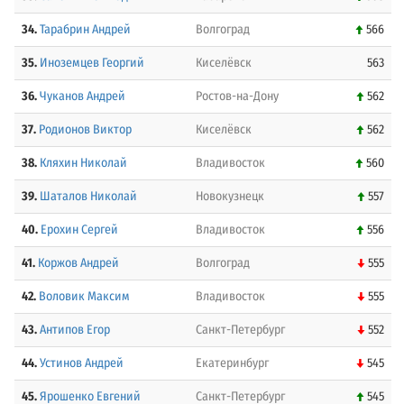
34.
Тарабрин Андрей
Волгоград
566
35.
Иноземцев Георгий
Киселёвск
563
36.
Чуканов Андрей
Ростов-на-Дону
562
37.
Родионов Виктор
Киселёвск
562
38.
Кляхин Николай
Владивосток
560
39.
Шаталов Николай
Новокузнецк
557
40.
Ерохин Сергей
Владивосток
556
41.
Коржов Андрей
Волгоград
555
42.
Воловик Максим
Владивосток
555
43.
Антипов Егор
Санкт-Петербург
552
44.
Устинов Андрей
Екатеринбург
545
45.
Ярошенко Евгений
Санкт-Петербург
545