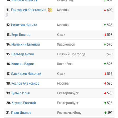
10.
Юников Алексей
Волгоград
607
11.
Григорьев Константин
Москва
602
12.
Никитин Никита
Москва
598
13.
Берг Виктор
Омск
597
14.
Мамыкин Евгений
Красноярск
596
15.
Вальтер Антон
Нижний Новгород
596
16.
Климин Вадим
Киселёвск
596
17.
Лашкарев Николай
Омск
595
18.
Козлов Александр
Москва
595
19.
Тулько Илья
Екатеринбург
593
20.
Хрунов Евгений
Екатеринбург
593
21.
Иван Иванов
Ростов-на-Дону
591