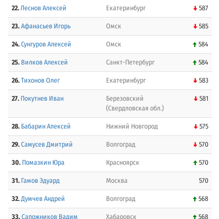
22.
Леснов Алексей
Екатеринбург
587
23.
Афанасьев Игорь
Омск
585
24.
Сунгуров Алексей
Омск
584
25.
Вилков Алексей
Санкт-Петербург
584
26.
Тихонов Олег
Екатеринбург
583
27.
Покутнев Иван
Березовский
581
(Свердловская обл.)
28.
Бабарин Алексей
Нижний Новгород
575
29.
Самусев Дмитрий
Волгоград
570
30.
Помазкин Юра
Красноярск
570
31.
Гамов Эдуард
Москва
570
32.
Думчев Андрей
Волгоград
568
33.
Сапожников Вадим
Хабаровск
568