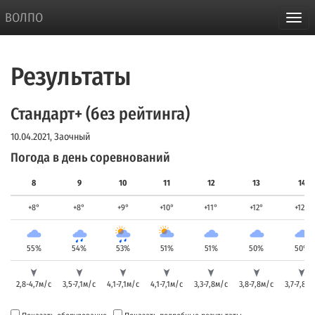
ВОЛПО
Результаты
Стандарт+ (без рейтинга)
10.04.2021, Заочный
Погода в день соревнований
8
9
10
11
12
13
14
+8°
+8°
+9°
+10°
+11°
+12°
+12°
55%
54%
53%
51%
51%
50%
50%
2,8-4,7м/с
3,5-7,1м/с
4,1-7,1м/с
4,1-7,1м/с
3,3-7,8м/с
3,8-7,8м/с
3,7-7,8м