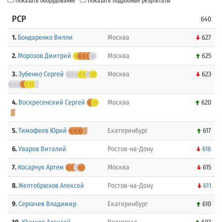
Показать оборудование
Показать подробные результаты
PCP
640
1.
Бондаренко Вилли
Москва
627
2.
Морозов Дмитрий
Москва
625
3.
Зубенко Сергей
Москва
623
4.
Воскресенский Сергей
Москва
620
5.
Тимофеев Юрий
Екатеринбург
617
6.
Уваров Виталий
Ростов-на-Дону
616
7.
Косарчук Артем
Москва
615
8.
Желтобрюхов Алексей
Ростов-на-Дону
611
9.
Сергачев Владимир
Екатеринбург
610