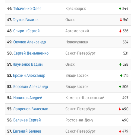
46.
Табаченко Олег
Красноярск
544
47.
Таутов Рамиль
Омск
541
48.
Спирин Сергей
Артемовский
536
49.
Окулов Александр
Новокузнецк
534
50.
Сергей Демьяненко
Санкт-Петербург
531
51.
Науменко Вадим
Омск
528
52.
Ерохин Александр
Владивосток
515
53.
Боровик Александр
Владивосток
506
54.
Новиков Андрей
Каменск-Шахтинский
497
55.
Лавренов Вячеслав
Санкт-Петербург
490
56.
Бельчев Сергей
Ростов-на-Дону
490
57.
Евгений Беляев
Санкт-Петербург
479