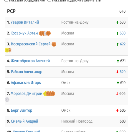
Показать оборудование
Показать подробные результаты
PCP
640
1.
Уваров Виталий
Ростов-на-Дону
630
2.
Косарчук Артем
Москва
630
3.
Воскресенский Сергей
Москва
622
4.
Желтобрюхов Алексей
Ростов-на-Дону
621
5.
Рябков Александр
Москва
620
6.
Афанасьев Игорь
Омск
610
7.
Морозов Дмитрий
Москва
606
8.
Берг Виктор
Омск
605
9.
Смелый Андрей
Нижний Новгород
603