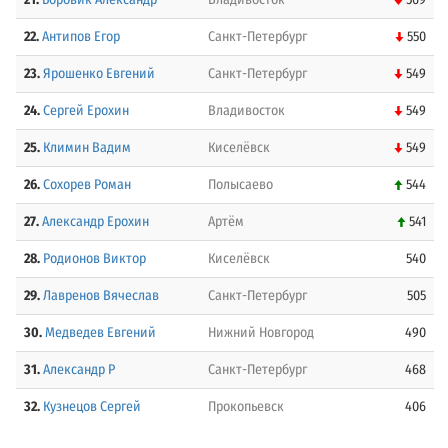
22.
Антипов Егор
Санкт-Петербург
550
23.
Ярошенко Евгений
Санкт-Петербург
549
24.
Сергей Ерохин
Владивосток
549
25.
Климин Вадим
Киселёвск
549
26.
Сохорев Роман
Полысаево
544
27.
Александр Ерохин
Артём
541
28.
Родионов Виктор
Киселёвск
540
29.
Лавренов Вячеслав
Санкт-Петербург
505
30.
Медведев Евгений
Нижний Новгород
490
31.
Александр Р
Санкт-Петербург
468
32.
Кузнецов Сергей
Прокопьевск
406