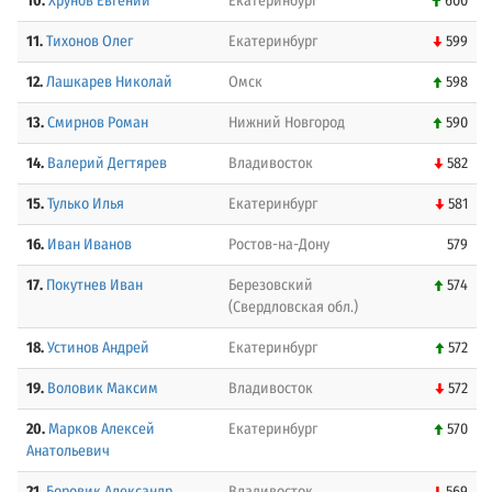
10.
Хрунов Евгений
Екатеринбург
600
11.
Тихонов Олег
Екатеринбург
599
12.
Лашкарев Николай
Омск
598
13.
Смирнов Роман
Нижний Новгород
590
14.
Валерий Дегтярев
Владивосток
582
15.
Тулько Илья
Екатеринбург
581
16.
Иван Иванов
Ростов-на-Дону
579
17.
Покутнев Иван
Березовский
574
(Свердловская обл.)
18.
Устинов Андрей
Екатеринбург
572
19.
Воловик Максим
Владивосток
572
20.
Марков Алексей
Екатеринбург
570
Анатольевич
21.
Боровик Александр
Владивосток
569