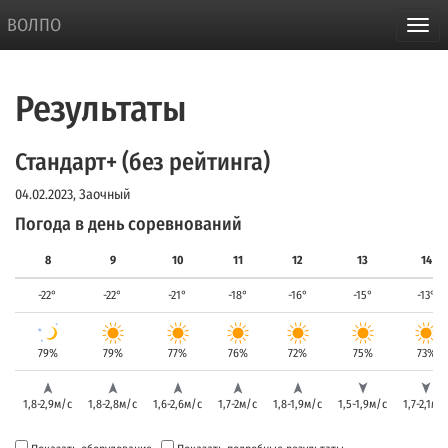
ВОЛПО
Результаты
Стандарт+ (без рейтинга)
04.02.2023, Заочный
Погода в день соревнований
8
9
10
11
12
13
14
-22°
-22°
-21°
-18°
-16°
-15°
-13°
79%
79%
77%
76%
72%
75%
73%
1,8-2,9м/с
1,8-2,8м/с
1,6-2,6м/с
1,7-2м/с
1,8-1,9м/с
1,5-1,9м/с
1,7-2,1м/