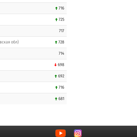
716
725
717
вская обл)
728
714
698
692
716
681