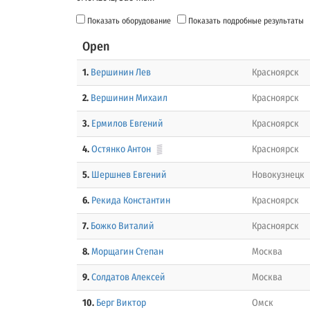
Показать оборудование
Показать подробные результаты
Open
1.
Вершинин Лев
Красноярск
2.
Вершинин Михаил
Красноярск
3.
Ермилов Евгений
Красноярск
4.
Остянко Антон
Красноярск
5.
Шершнев Евгений
Новокузнецк
6.
Рекида Константин
Красноярск
7.
Божко Виталий
Красноярск
8.
Морщагин Степан
Москва
9.
Солдатов Алексей
Москва
10.
Берг Виктор
Омск