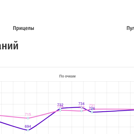
Прицелы
Пу
аний