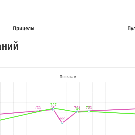
Прицелы
Пу
аний