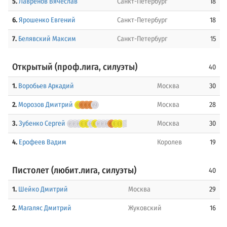
5.
Лавренов Вячеслав
Санкт-Петербург
18
6.
Ярошенко Евгений
Санкт-Петербург
18
7.
Белявский Максим
Санкт-Петербург
15
Открытый (проф.лига, силуэты)
40
1.
Воробьев Аркадий
Москва
30
2.
Морозов Дмитрий
Москва
28
3.
Зубенко Сергей
Москва
30
4.
Ерофеев Вадим
Королев
19
Пистолет (любит.лига, силуэты)
40
1.
Шейко Дмитрий
Москва
29
2.
Магаляс Дмитрий
Жуковский
16