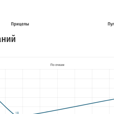
Прицелы
Пу
аний