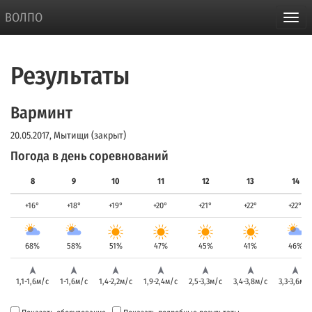
ВОЛПО
Результаты
Варминт
20.05.2017, Мытищи (закрыт)
Погода в день соревнований
8
9
10
11
12
13
14
+16°
+18°
+19°
+20°
+21°
+22°
+22°
68%
58%
51%
47%
45%
41%
46%
1,1-1,6м/с
1-1,6м/с
1,4-2,2м/с
1,9-2,4м/с
2,5-3,3м/с
3,4-3,8м/с
3,3-3,6м/с