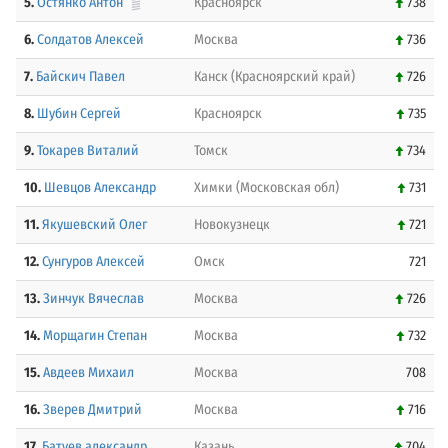
5.
Остянко Антон
Красноярск
738
6.
Солдатов Алексей
Москва
736
7.
Байскич Павел
Канск (Красноярский край)
726
8.
Шубин Сергей
Красноярск
735
9.
Токарев Виталий
Томск
734
10.
Шевцов Александр
Химки (Московская обл)
731
11.
Якушевский Олег
Новокузнецк
721
12.
Сунгуров Алексей
Омск
721
13.
Зинчук Вячеслав
Москва
726
14.
Морщагин Степан
Москва
732
15.
Авдеев Михаил
Москва
708
16.
Зверев Дмитрий
Москва
716
17.
Батуев александр
Казань
704