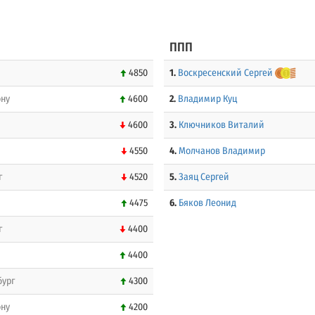
ППП
4850
1.
Воскресенский Сергей
ону
4600
2.
Владимир Куц
4600
3.
Ключников Виталий
4550
4.
Молчанов Владимир
г
4520
5.
Заяц Сергей
4475
6.
Бяков Леонид
г
4400
4400
бург
4300
ону
4200