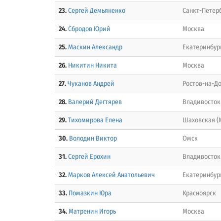
23.
Сергей Демьяненко
Санкт-Петер
24.
Сбродов Юрий
Москва
25.
Маскин Александр
Екатеринбур
26.
Никитин Никита
Москва
27.
Чуканов Андрей
Ростов-на-Д
28.
Валерий Дегтярев
Владивосток
29.
Тихомирова Елена
Шаховская (
30.
Володин Виктор
Омск
31.
Сергей Ерохин
Владивосток
32.
Марков Алексей Анатольевич
Екатеринбур
33.
Помазкин Юра
Красноярск
34.
Матренин Игорь
Москва