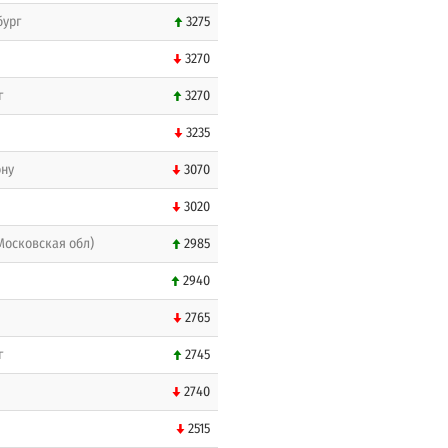
бург
3275
3270
г
3270
3235
ону
3070
3020
Московская обл)
2985
2940
2765
г
2745
2740
2515