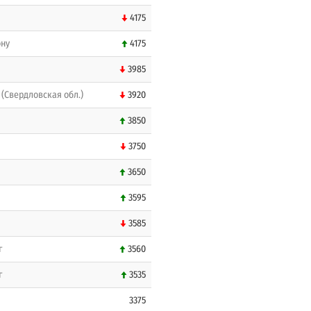
4175
ону
4175
3985
(Свердловская обл.)
3920
3850
3750
3650
3595
3585
г
3560
г
3535
3375