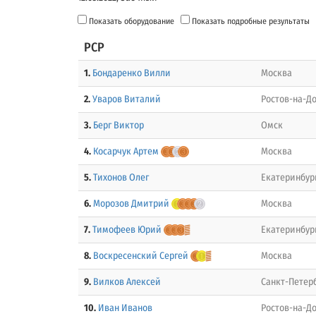
Показать оборудование
Показать подробные результаты
PCP
1.
Бондаренко Вилли
Москва
2.
Уваров Виталий
Ростов-на-Д
3.
Берг Виктор
Омск
4.
Косарчук Артем
Москва
5.
Тихонов Олег
Екатеринбур
6.
Морозов Дмитрий
Москва
7.
Тимофеев Юрий
Екатеринбур
8.
Воскресенский Сергей
Москва
9.
Вилков Алексей
Санкт-Петер
10.
Иван Иванов
Ростов-на-Д