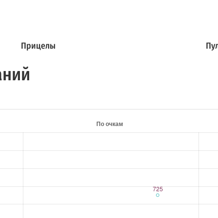
Прицелы
Пу
аний