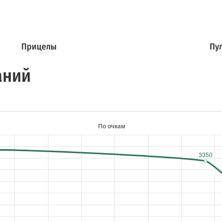
Прицелы
Пу
аний