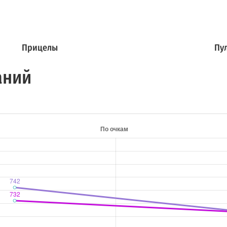
Прицелы
Пу
аний