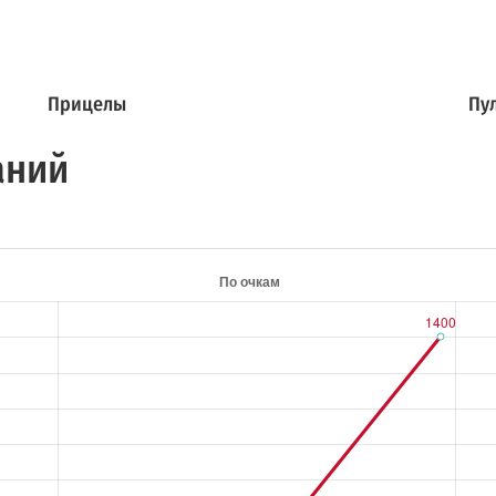
Прицелы
Пу
аний