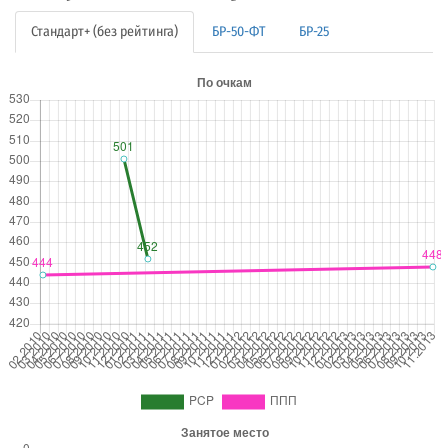
Стандарт+ (без рейтинга)
БР-50-ФТ
БР-25