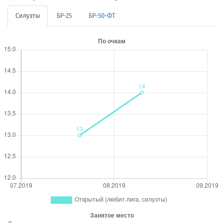
Силуэты
БР-25
БР-50-ФТ