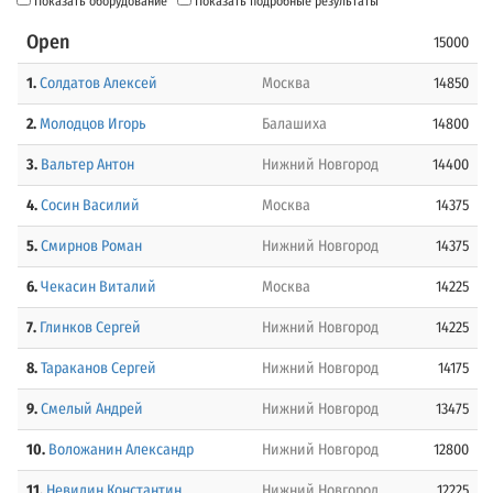
Показать оборудование
Показать подробные результаты
Open
15000
1.
Солдатов Алексей
Москва
14850
2.
Молодцов Игорь
Балашиха
14800
3.
Вальтер Антон
Нижний Новгород
14400
4.
Сосин Василий
Москва
14375
5.
Смирнов Роман
Нижний Новгород
14375
6.
Чекасин Виталий
Москва
14225
7.
Глинков Сергей
Нижний Новгород
14225
8.
Тараканов Сергей
Нижний Новгород
14175
9.
Смелый Андрей
Нижний Новгород
13475
10.
Воложанин Александр
Нижний Новгород
12800
11.
Невидин Константин
Нижний Новгород
12225