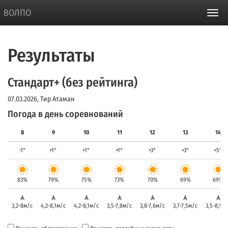
ВОЛПО
Результаты
Стандарт+ (без рейтинга)
07.03.2026, Тир Атаман
Погода в день соревнований
8
9
10
11
12
13
14
-1°
+1°
+1°
+1°
+3°
+3°
+5°
83%
79%
75%
73%
70%
69%
69%
3,2-8м/с
4,2-8,1м/с
4,2-8,1м/с
3,5-7,8м/с
3,8-7,6м/с
3,7-7,5м/с
3,5-8,1м