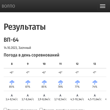
ВОЛПО
Результаты
ВП-64
14.10.2023, Заочный
Погода в день соревнований
8
9
10
11
12
13
+6°
+7°
+6°
+6°
+7°
+7°
85%
87%
85%
78%
77%
74%
3,4-8,1м/с
3,7-8,6м/с
3,9-8,8м/с
3,7-8,5м/с
4,5-10,3м/с
4,5-11,6м/с
4,8